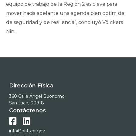
equipo de trabajo de la Región 2 es clave para
mover hacia adelante una agenda bien optimista
de seguridad y de resiliencia”, concluyó Völckers
Nin.
Dirección Física
360 Calle Ángel Buonomo
San Juan, 00918
Contáctenos


info@prits.pr.gov