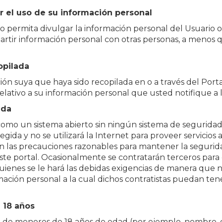
ar el uso de su información personal
no permita divulgar la información personal del Usuario 
artir información personal con otras personas, a menos
opilada
ón suya que haya sido recopilada en o a través del Portal
lativo a su información personal que usted notifique a l
ada
omo un sistema abierto sin ningún sistema de seguridad.
gida y no se utilizará la Internet para proveer servicio
n las precauciones razonables para mantener la segurida
este portal. Ocasionalmente se contratarán terceros para 
 quienes se le hará las debidas exigencias de manera qu
rmación personal a la cual dichos contratistas puedan ten
 18 años
 de menores de 18 años de edad (por ejemplo, nombre, di