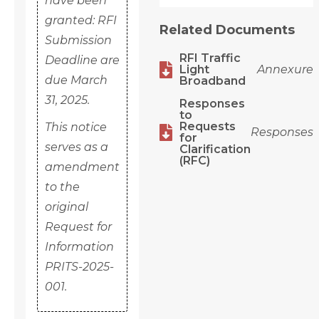
have been
granted: RFI
Related Documents
Submission
RFI Traffic
Deadline are

Light
Annexure
due March
Broadband
31, 2025.
Responses
to
Requests
This notice

Responses
for
serves as a
Clarification
(RFC)
amendment
to the
original
Request for
Information
PRITS-2025-
001.