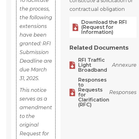
To facilitate
constitute a solicitation or
the process,
contractual obligation
the following
Download the RFI
extensions

(Request for
Information)
have been
granted: RFI
Related Documents
Submission
RFI Traffic
Deadline are

Light
Annexure
due March
Broadband
31, 2025.
Responses
to
Requests
This notice

Responses
for
serves as a
Clarification
(RFC)
amendment
to the
original
Request for