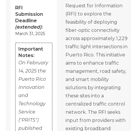
Request for Information
RFI
(RFI) to explore the
Submission
Deadline
feasibility of deploying
(extended)
:
fiber-optic connectivity
March 31, 2025
across approximately 1,229
traffic light intersections in
Important
Puerto Rico. This initiative
Notes:
On February
aims to enhance traffic
14, 2025 the
management, road safety,
Puerto Rico
and smart mobility
Innovation
solutions by integrating
and
these sites into a
Technology
centralized traffic control
Service
network. The RFI seeks
("PRITS")
input from providers with
published
existing broadband